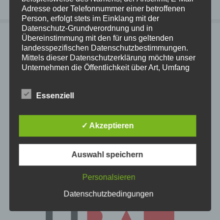
Adresse oder Telefonnummer einer betroffenen
Person, erfolgt stets im Einklang mit der
Datenschutz-Grundverordnung und in
Übereinstimmung mit den für uns geltenden
landesspezifischen Datenschutzbestimmungen.
TH-BAU Molsdorf
Mittels dieser Datenschutzerklärung möchte unser
Baugeschäft Thomas Heinz e.K.
Unternehmen die Öffentlichkeit über Art, Umfang
und Zweck der von uns erhobenen, genutzten und
Wellerhofweg 3
verarbeiteten personenbezogenen Daten
Essenziell
informieren. Ferner werden betroffene Personen
99094 Erfurt OT Molsdorf
mittels dieser Datenschutzerklärung über die ihnen
Thüringen,
zustehenden Rechte aufgeklärt.
Tel 036202-82184
✓ Akzeptieren
Fax 036202-80793
Wir haben als für die Verarbeitung Verantwortlicher
info@thbau-molsdorf.de
zahlreiche technische und organisatorische
Auswahl speichern
Maßnahmen umgesetzt, um einen möglichst
lückenlosen Schutz der über diese Internetseite
Personalsieren
verarbeiteten personenbezogenen Daten
sicherzustellen. Dennoch können Internetbasierte
Datenschutzbedingungen
Datenübertragungen grundsätzlich
Sicherheitslücken aufweisen, sodass ein absoluter
Schutz nicht gewährleistet werden kann. Aus