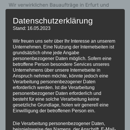
Wir verwirklichen Bauaufträge in Erfurt und
Umgebung. Unsere Bauherren sind
Datenschutzerklärung
überwiegend Privatpersonen, aber auch
Hausverwaltungen, Architekten sowie
Stand: 16.05.2023
öffentliche Auftraggeber.
Wir freuen uns sehr über Ihr Interesse an unserem
Unternehmen. Eine Nutzung der Internetseiten ist
Bauen ist für uns Vertrauenssache – der
grundsätzlich ohne jede Angabe
Wunsch unserer Kunden steht dabei an erster
personenbezogener Daten möglich. Sofern eine
Stelle.
betroffene Person besondere Services unseres
Unternehmens über unsere Internetseite in
Anspruch nehmen möchte, könnte jedoch eine
Die Aufträge zu Ihrer Zufriedenheit
Verarbeitung personenbezogener Daten
auszuführen, ist stets unser Ziel.
erforderlich werden. Ist die Verarbeitung
Wir beraten Sie gern in allen Fragen um Ihr
personenbezogener Daten erforderlich und
besteht für eine solche Verarbeitung keine
Bauvorhaben.
gesetzliche Grundlage, holen wir generell eine
Einwilligung der betroffenen Person ein.
Rufen Sie einfach an.
Die Verarbeitung personenbezogener Daten,
Ihr Thomas Heinz
beispielsweise des Namens, der Anschrift, E-Mail-